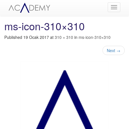
Menüyü
Aç
ms-icon-310×310
Published
19 Ocak 2017
at
310 × 310
in
ms-icon-310×310
Next
→