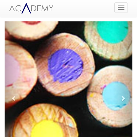
Menüyü
Aç
Geri
İleri