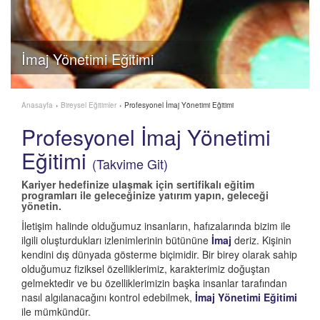
İmaj Yönetimi Eğitimi
Anasayfa
›
Bireysel Eğitimler
›
Profesyonel İmaj Yönetimi Eğitimi
Profesyonel İmaj Yönetimi
Eğitimi
(
Takvime Git
)
Kariyer hedefinize ulaşmak için sertifikalı eğitim
programları ile geleceğinize yatırım yapın, geleceği
yönetin.
İletişim halinde olduğumuz insanların, hafızalarında bizim ile
ilgili oluşturdukları izlenimlerinin bütününe
İmaj
deriz. Kişinin
kendini dış dünyada gösterme biçimidir. Bir birey olarak sahip
olduğumuz fiziksel özelliklerimiz, karakterimiz doğuştan
gelmektedir ve bu özelliklerimizin başka insanlar tarafından
nasıl algılanacağını kontrol edebilmek,
İmaj Yönetimi Eğitimi
ile mümkündür.