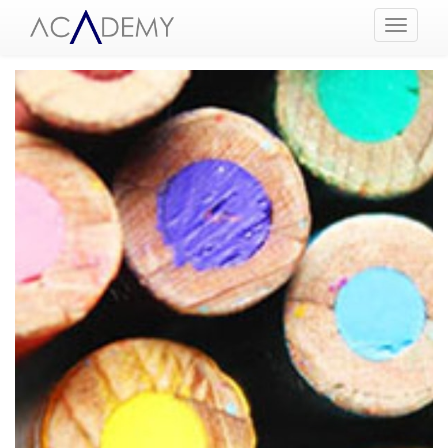
Menüyü
Aç