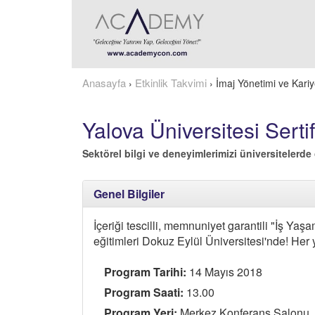
Anasayfa
Etkinlik Takvimi
›
›
İmaj Yönetimi ve Kariy
Yalova Üniversitesi Serti
Sektörel bilgi ve deneyimlerimizi üniversitelerde 
Genel Bilgiler
İçeriği tescilli, memnuniyet garantili "İş Y
eğitimleri Dokuz Eylül Üniversitesi'nde! Her
Program Tarihi:
14 Mayıs 2018
Program Saati:
13.00
Program Yeri:
Merkez Konferans Salonu