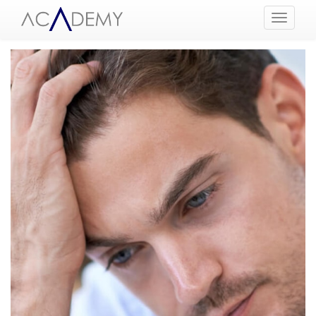
Menüyü
Aç