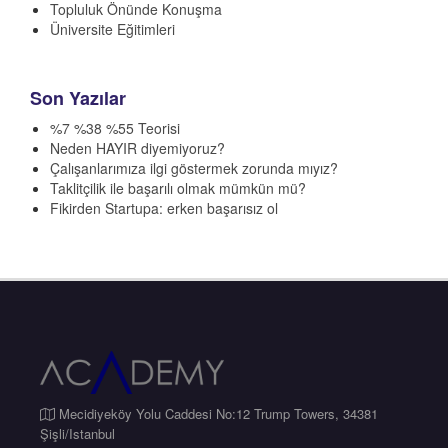
Topluluk Önünde Konuşma
Üniversite Eğitimleri
Son Yazılar
%7 %38 %55 Teorisi
Neden HAYIR diyemiyoruz?
Çalışanlarımıza ilgi göstermek zorunda mıyız?
Taklitçilik ile başarılı olmak mümkün mü?
Fikirden Startupa: erken başarısız ol
Mecidiyeköy Yolu Caddesi No:12 Trump Towers, 34381
Şişli/Istanbul