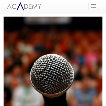
Menüyü
Aç