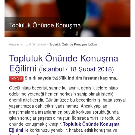
Topluluk Önünde Konuşma
Anasayfa
›
Etkinlik Takvimi
›
Topluluk Önünde Konuşma Eğitimi
Topluluk Önünde Konuşma
Eğitimi
(İstanbul / 18 Şubat 2018)
Sınırlı sayıda %25'lik indirim fırsatını kaçırma...
İNDİRİM
Güçlü hitap becerisi, sahne kullanımı, geniş kitlelere hitap
edebilme yeteneği hemen herkesin sahip olmak istediği
önemli niteliklerdir. Günümüzde bu becerilerin iş, hatta sosyal
yaşantımızda dahi etkisi yadsınamaz. Ancak yapılan
araştırmalarda insanların en büyük korkusu sorulduğunda
çıkan sonuçlar şaşırtıcı olmuştur. İlk sırada %41 ile topluluk
önünde konuşmak çıkmıştır.
Topluluk Önünde Konuşma
Eğitimi
ile korkunuzu yenebilir, hitabet, etkili konuşma ve