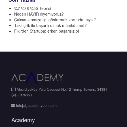
%7 %38 %55 Teorisi
Neden HAYIR diyemiyoruz?
Çalışanlarımıza ilgi göstermek zorunda mıyız?
Taklitçilik ile başarılı olmak mümkün mü?
Fikirden Startupa: erken başarısız ol
Mecidiyeköy Yolu Caddesi No:12 Trump Towers, 34381
Şişli/Istanbul
info[at]academycon.com
Academy