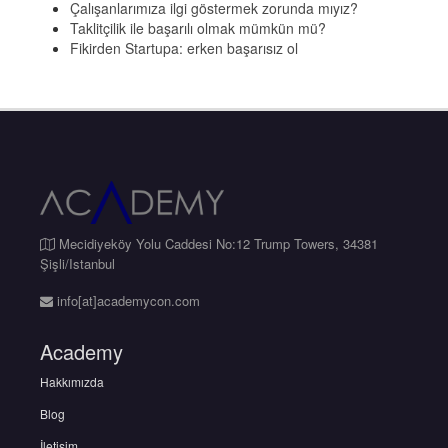
Çalışanlarımıza ilgi göstermek zorunda mıyız?
Taklitçilik ile başarılı olmak mümkün mü?
Fikirden Startupa: erken başarısız ol
Mecidiyeköy Yolu Caddesi No:12 Trump Towers, 34381
Şişli/Istanbul
info[at]academycon.com
Academy
Hakkımızda
Blog
İletişim