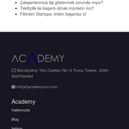
Çalışanlarımıza ilgi göstermek zorunda mıyız?
Taklitçilik ile başarılı olmak mümkün mü?
Fikirden Startupa: erken başarısız ol
Mecidiyeköy Yolu Caddesi No:12 Trump Towers, 34381
Şişli/Istanbul
info[at]academycon.com
Academy
Hakkımızda
Blog
İletişim