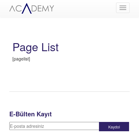
Menüyü
Aç
Page List
[pagelist]
E-Bülten Kayıt