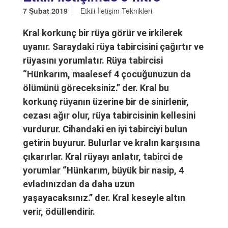
7 Şubat 2019
Etkili İletişim Teknikleri
Kral korkunç bir rüya görür ve irkilerek
uyanır. Saraydaki rüya tabircisini çağırtır ve
rüyasını yorumlatır. Rüya tabircisi
“Hünkarım, maalesef 4 çocuğunuzun da
ölümünü göreceksiniz.” der. Kral bu
korkunç rüyanın üzerine bir de sinirlenir,
cezası ağır olur, rüya tabircisinin kellesini
vurdurur. Cihandaki en iyi tabirciyi bulun
getirin buyurur. Bulurlar ve kralın karşısına
çıkarırlar. Kral rüyayı anlatır, tabirci de
yorumlar “Hünkarım, büyük bir nasip, 4
evladınızdan da daha uzun
yaşayacaksınız.” der. Kral keseyle altın
verir, ödüllendirir.