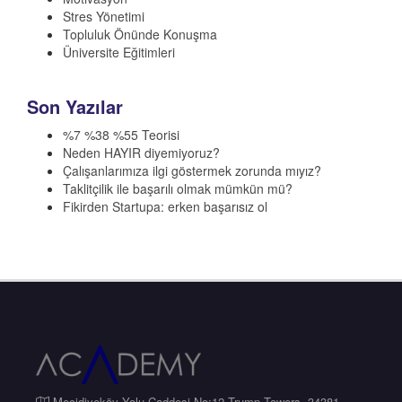
Stres Yönetimi
Topluluk Önünde Konuşma
Üniversite Eğitimleri
Son Yazılar
%7 %38 %55 Teorisi
Neden HAYIR diyemiyoruz?
Çalışanlarımıza ilgi göstermek zorunda mıyız?
Taklitçilik ile başarılı olmak mümkün mü?
Fikirden Startupa: erken başarısız ol
Mecidiyeköy Yolu Caddesi No:12 Trump Towers, 34381