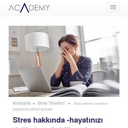
Menüyü
Aç
Anasayfa
Stres Yönetimi
»
»
Stres hakkında -hayatınızı
değiştirecek- bilimsel gerçekler
Stres hakkında -hayatınızı