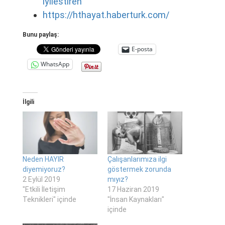
iyilestiren
https://hthayat.haberturk.com/
Bunu paylaş:
E-posta
WhatsApp
İlgili
Neden HAYIR
Çalışanlarımıza ilgi
diyemiyoruz?
göstermek zorunda
2 Eylül 2019
mıyız?
"Etkili İletişim
17 Haziran 2019
Teknikleri" içinde
"İnsan Kaynakları"
içinde